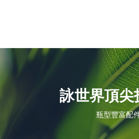
詠世界頂尖
瓶型豐富配