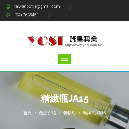
taiwanbottle@gmail.com
(04) 7685461
精緻瓶JA15
首頁
/
產品介紹
/
包鋁瓶
/
精緻瓶JA15