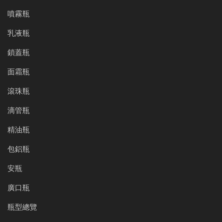
噴霧瓶
乳液瓶
鎖蓋瓶
面霜瓶
滾珠瓶
滴管瓶
精油瓶
包鋁瓶
安瓶
廣口瓶
瓶型總覽