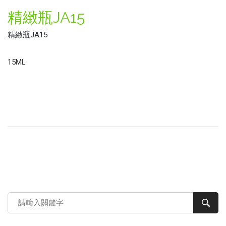
精緻瓶JA15
精緻瓶JA15
15ML