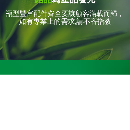
瓶型豐富配件齊全要讓顧客滿載而歸，
如有專業上的需求,請不吝指教
歡迎與我們聯繫
歡迎您來信詢問更多相關產品資訊，我們將儘快回覆
予您!
聯絡我們