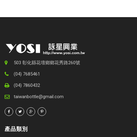
503 彰化縣花壇鄉鄉花秀路260號
(04) 7685461
(04) 7860432
taiwanbottle@gmail.com
產品類別