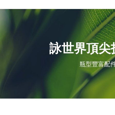
詠世界頂尖
瓶型豐富配