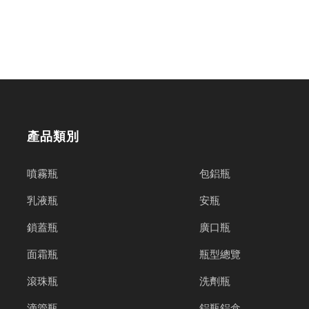
快回覆予您!
產品類別
噴霧瓶
包鋁瓶
乳液瓶
安瓶
鎖蓋瓶
廣口瓶
面霜瓶
瓶型總覽
滾珠瓶
洗劑瓶
滴管瓶
鋁瓶鋁盒